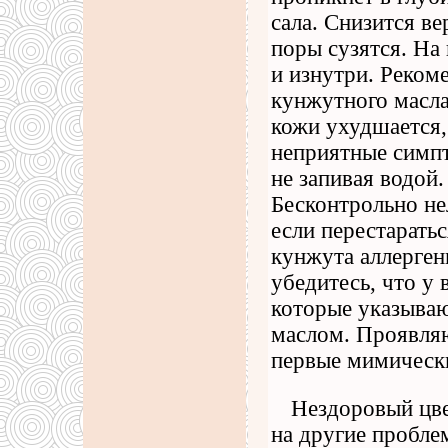
сала. Снизится ве
поры сузятся. На
и изнутри. Реком
кунжутного масла
кожи ухудшается,
неприятные симп
не запивая водой.
Бесконтрольно не
если перестарать
кунжута аллерген
убедитесь, что у 
которые указываю
маслом. Проявляю
первые мимически
Нездоровый цве
на другие пробле