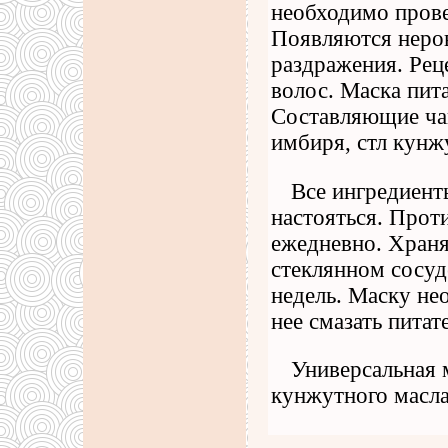
необходимо пров
Появляются неров
раздражения. Реце
волос. Маска пита
Составляющие ча
имбиря, стл кунж
Все ингредиент
настояться. Прот
ежедневно. Храня
стеклянном сосуд
недель. Маску не
нее смазать пита
Универсальная м
кунжутного масла