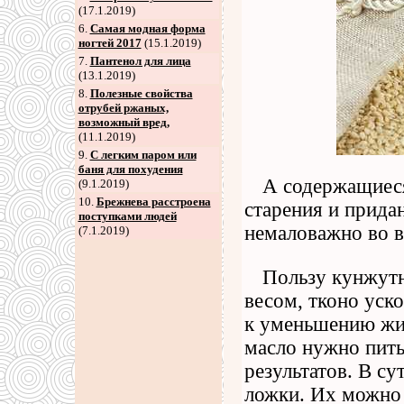
(17.1.2019)
6
.
Самая модная форма
ногтей 2017
(15.1.2019)
7
.
Пантенол для лица
(13.1.2019)
8
.
Полезные свойства
отрубей ржаных,
возможный вред,
(11.1.2019)
9
.
С легким паром или
баня для похудения
А содержащиеся
(9.1.2019)
10.
Брежнева расстроена
старения и прида
поступками людей
немаловажно во в
(7.1.2019)
Пользу кунжутн
весом, тконо уск
к уменьшению жир
масло нужно пить
результатов. В с
ложки. Их можно 