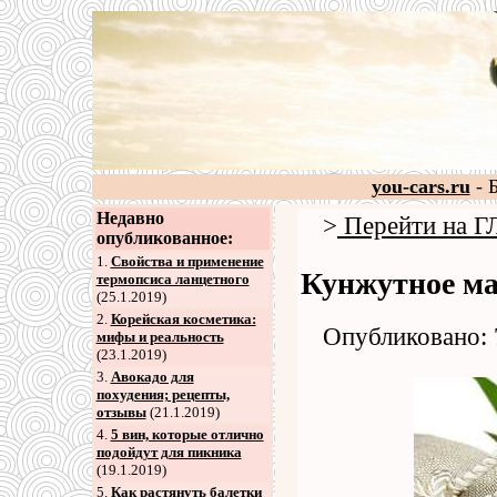
you-cars.ru
- 
Недавно
>
Перейти на
опубликованное:
1.
Свойства и применение
Кунжутное ма
термопсиса ланцетного
(25.1.2019)
2
.
Корейская косметика:
Опубликовано: 
мифы и реальность
(23.1.2019)
3
.
Авокадо для
похудения; рецепты,
отзывы
(21.1.2019)
4
.
5 вин, которые отлично
подойдут для пикника
(19.1.2019)
5
.
Как растянуть балетки