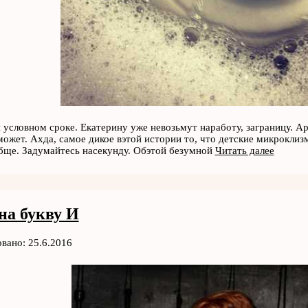
 условном сроке. Екатерину уже невозьмут наработу, заграницу. А
может. Ахда, самое дикое вэтой истории то, что детские микрокл
бще. Задумайтесь насекунду. Обэтой безумной
Читать далее
на букву И
вано: 25.6.2016