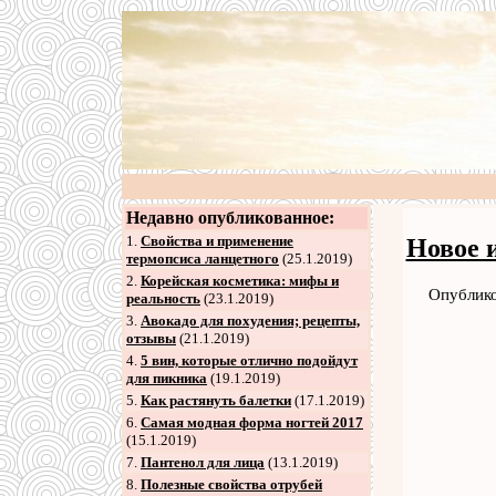
Недавно опубликованное:
1.
Свойства и применение
Новое 
термопсиса ланцетного
(25.1.2019)
2
.
Корейская косметика: мифы и
Опублико
реальность
(23.1.2019)
3
.
Авокадо для похудения; рецепты,
отзывы
(21.1.2019)
4
.
5 вин, которые отлично подойдут
для пикника
(19.1.2019)
5
.
Как растянуть балетки
(17.1.2019)
6
.
Самая модная форма ногтей 2017
(15.1.2019)
7
.
Пантенол для лица
(13.1.2019)
8
.
Полезные свойства отрубей