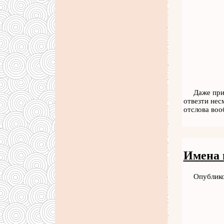
Даже при
отвезти нес
отслова воо
Имена 
Опублико