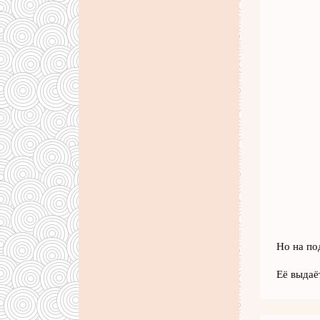
Но на по
Её выдаё