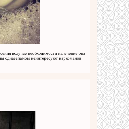
рсения вслучае необходимости налечение она
измы сдиазепамом неинтересуют наркоманов