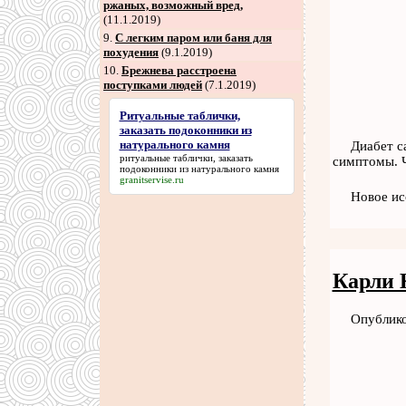
ржаных, возможный вред,
(11.1.2019)
9
.
С легким паром или баня для
похудения
(9.1.2019)
10.
Брежнева расстроена
поступками людей
(7.1.2019)
Ритуальные таблички,
заказать подоконники из
натурального камня
Диабет с
ритуальные таблички, заказать
симптомы. 
подоконники из натурального камня
granitservise.ru
Новое ис
Карли 
Опублико