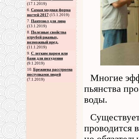
(17.1.2019)
6
.
Самая модная форма
ногтей 2017
(15.1.2019)
7
.
Пантенол для лица
(13.1.2019)
8
.
Полезные свойства
отрубей ржаных,
возможный вред,
(11.1.2019)
9
.
С легким паром или
баня для похудения
(9.1.2019)
10.
Брежнева расстроена
поступками людей
Многие эфф
(7.1.2019)
пьянства пр
воды.
Существует
проводится в