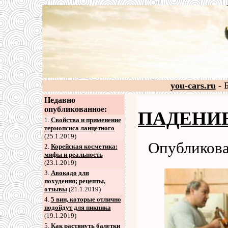
you-cars.ru
- 
Недавно
опубликованное:
ПАДЕНИЕ 
1.
Свойства и применение
термопсиса ланцетного
(25.1.2019)
Опубликова
2
.
Корейская косметика:
мифы и реальность
(23.1.2019)
3
.
Авокадо для
похудения; рецепты,
отзывы
(21.1.2019)
4
.
5 вин, которые отлично
подойдут для пикника
(19.1.2019)
5
.
Как растянуть балетки