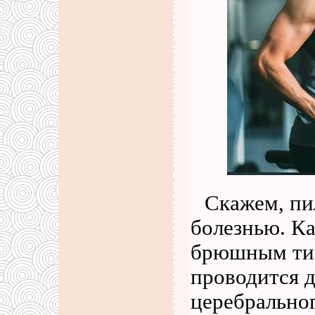
Скажем, пи
болезнью. К
брюшным тиф
проводится 
церебральног