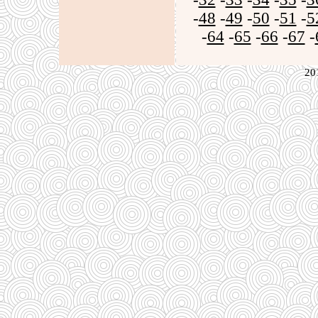
-
48
-
49
-
50
-
51
-
5
-
64
-
65
-
66
-
67
-
20