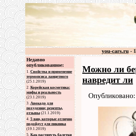
you-cars.ru
- 
Недавно
опубликованное:
Можно ли бе
1.
Свойства и применение
термопсиса ланцетного
навредит ли
(25.1.2019)
2
.
Корейская косметика:
мифы и реальность
Опубликовано: 
(23.1.2019)
3
.
Авокадо для
похудения; рецепты,
отзывы
(21.1.2019)
4
.
5 вин, которые отлично
подойдут для пикника
(19.1.2019)
5
.
Как растянуть балетки