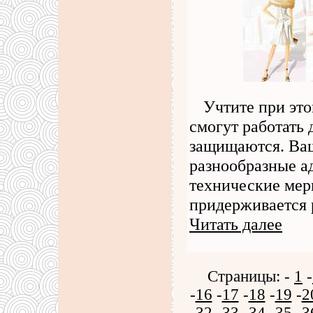
Учтите при это
смогут работать
защищаются. Ва
разнообразные а
технические мер
придерживается 
Читать далее
Страницы: -
1
-
-
16
-
17
-
18
-
19
-
2
-
32
-
33
-
34
-
35
-
3