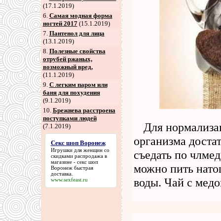
(17.1.2019)
6
.
Самая модная форма
ногтей 2017
(15.1.2019)
7
.
Пантенол для лица
(13.1.2019)
8
.
Полезные свойства
отрубей ржаных,
возможный вред,
(11.1.2019)
9
.
С легким паром или
баня для похудения
(9.1.2019)
10.
Брежнева расстроена
поступками людей
Для нормализац
(7.1.2019)
организма достат
Секс шоп Воронеж
Игрушки для женщин со
съедать по члме
скидками распродажа в
магазине -
секс шоп
можно пить нато
Воронеж
быстрая
доставка.
воды. Чай с мед
www.sexfeast.ru