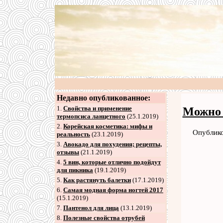
Недавно опубликованное:
1.
Свойства и применение
Можно 
термопсиса ланцетного
(25.1.2019)
2
.
Корейская косметика: мифы и
Опублико
реальность
(23.1.2019)
3
.
Авокадо для похудения; рецепты,
отзывы
(21.1.2019)
4
.
5 вин, которые отлично подойдут
для пикника
(19.1.2019)
5
.
Как растянуть балетки
(17.1.2019)
6
.
Самая модная форма ногтей 2017
(15.1.2019)
7
.
Пантенол для лица
(13.1.2019)
8
.
Полезные свойства отрубей