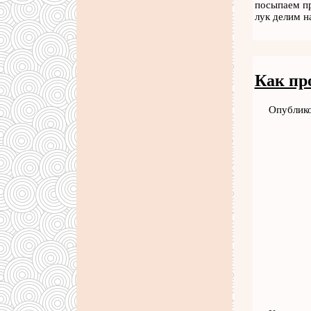
посыпаем пр
лук делим 
Как пр
Опублико