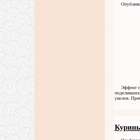
Опублико
Эффект п
поделившихс
уколов. При
Курины