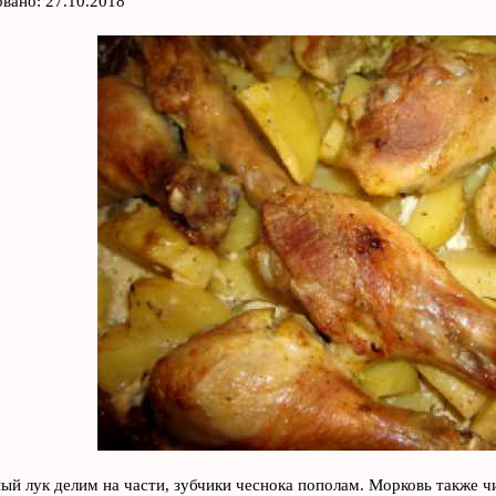
вано: 27.10.2018
й лук делим на части, зубчики чеснока пополам. Морковь также ч