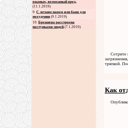
ржаных, возможный вред,
(11.1.2019)
9
.
С легким паром или баня для
похудения
(9.1.2019)
10.
Брежнева расстроена
поступками людей
(7.1.2019)
Сотрите 
загрязнения
тряпкой. По
Как от
Опублико