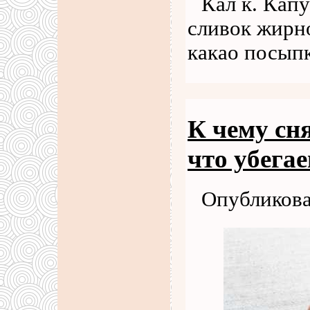
Кал к. Кап
сливок жирно
какао посып
К чему сн
что убега
Опубликова