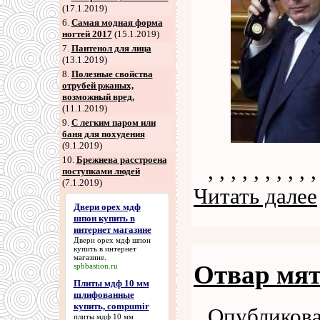
(17.1.2019)
6
.
Самая модная форма
ногтей 2017
(15.1.2019)
7
.
Пантенол для лица
(13.1.2019)
8
.
Полезные свойства
отрубей ржаных,
возможный вред,
(11.1.2019)
9
.
С легким паром или
баня для похудения
(9.1.2019)
10.
Брежнева расстроена
, , , , , , , , , ,
поступками людей
(7.1.2019)
Читать далее
Двери орех мдф
шпон купить в
интернет магазине
Двери орех мдф шпон
купить в интернет
магазине
.
Отвар мят
spbbastion.ru
Плиты мдф 10 мм
шлифованные
купить, compumir
Опубликова
плиты мдф 10 мм