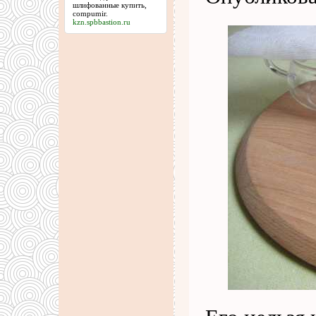
шлифованные купить,
compumir
.
kzn.spbbastion.ru