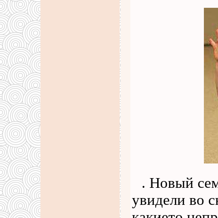
. Новый се
увидели во с
какието непр