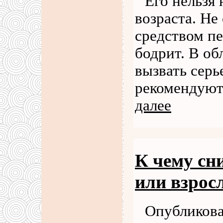
Его нельзя 
возраста. Не
средством пе
бодрит. В об
вызвать серь
рекомендуют
далее
К чему сн
или взрос
Опубликова