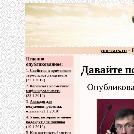
you-cars.ru
- 
Недавно
опубликованное:
Давайте п
1.
Свойства и применение
термопсиса ланцетного
(25.1.2019)
Опубликова
2
.
Корейская косметика:
мифы и реальность
(23.1.2019)
3
.
Авокадо для
похудения; рецепты,
отзывы
(21.1.2019)
4
.
5 вин, которые отлично
подойдут для пикника
(19.1.2019)
5
.
Как растянуть балетки