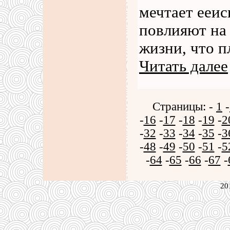
мечтает ееис
повлияют на 
жизни, что п
Читать далее
Страницы: -
1
-
-
16
-
17
-
18
-
19
-
2
-
32
-
33
-
34
-
35
-
3
-
48
-
49
-
50
-
51
-
5
-
64
-
65
-
66
-
67
-
20