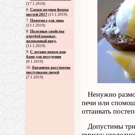
(17.1.2019)
6
.
Самая модная форма
ногтей 2017
(15.1.2019)
7
.
Пантенол для лица
(13.1.2019)
8
.
Полезные свойства
отрубей ржаных,
возможный вред,
(11.1.2019)
9
.
С легким паром или
баня для похудения
(9.1.2019)
10.
Брежнева расстроена
поступками людей
(7.1.2019)
Ненужно размо
печи или спомощ
оттаивать посте
Допустимы три
вмиску схолодной