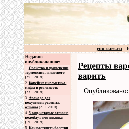
you-cars.ru
- 
Недавно
опубликованное:
Рецепты вар
1.
Свойства и применение
термопсиса ланцетного
варить
(25.1.2019)
2
.
Корейская косметика:
мифы и реальность
Опубликовано: 
(23.1.2019)
3
.
Авокадо для
похудения; рецепты,
отзывы
(21.1.2019)
4
.
5 вин, которые отлично
подойдут для пикника
(19.1.2019)
5
.
Как растянуть балетки